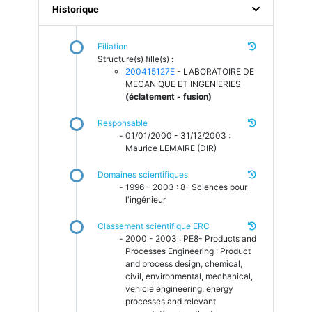
Historique
Filiation
Structure(s) fille(s) :
200415127E
- LABORATOIRE DE
MECANIQUE ET INGENIERIES
(éclatement - fusion)
Responsable
01/01/2000 - 31/12/2003 :
Maurice LEMAIRE (DIR)
Domaines scientifiques
1996 - 2003 : 8- Sciences pour
l'ingénieur
Classement scientifique ERC
2000 - 2003 : PE8- Products and
Processes Engineering : Product
and process design, chemical,
civil, environmental, mechanical,
vehicle engineering, energy
processes and relevant