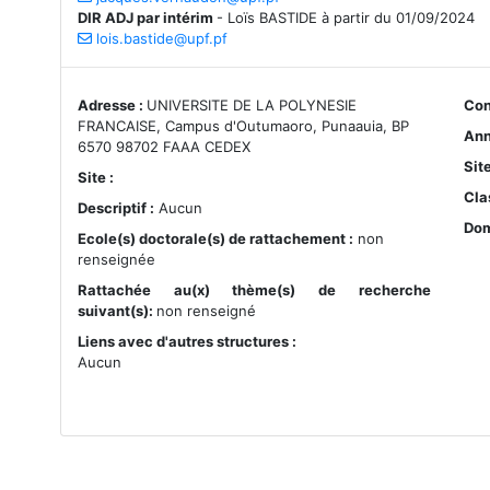
DIR ADJ par intérim
-
Loïs BASTIDE à partir du 01/09/2024
lois.bastide@upf.pf
Adresse :
UNIVERSITE DE LA POLYNESIE
Con
FRANCAISE, Campus d'Outumaoro, Punaauia, BP
Ann
6570 98702 FAAA CEDEX
Sit
Site :
Cla
Descriptif :
Aucun
Dom
Ecole(s) doctorale(s) de rattachement :
non
renseignée
Rattachée au(x) thème(s) de recherche
suivant(s):
non renseigné
Liens avec d'autres structures :
Aucun