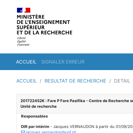
ACCUEIL
SIGNALER ERREUR
ACCUEIL
/
RESULTAT DE RECHERCHE
/
DETAIL
201722452K : Fare P Fare Pasifika - Centre de Recherche su
Unité de recherche
Responsables
DIR par intérim
-
Jacques VERNAUDON à partir du 01/09/20
jacques.vernaudon@upf.pf