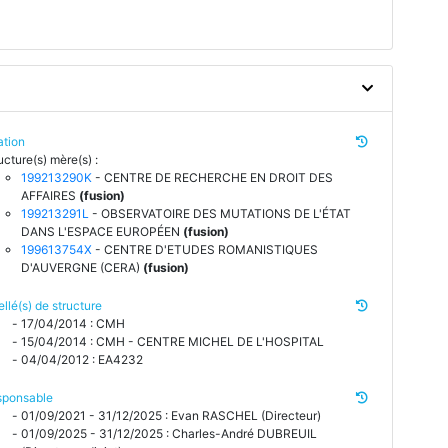
iation
ucture(s) mère(s) :
199213290K
- CENTRE DE RECHERCHE EN DROIT DES
AFFAIRES
(fusion)
199213291L
- OBSERVATOIRE DES MUTATIONS DE L'ÉTAT
DANS L'ESPACE EUROPÉEN
(fusion)
199613754X
- CENTRE D'ETUDES ROMANISTIQUES
D'AUVERGNE (CERA)
(fusion)
ellé(s) de structure
17/04/2014 : CMH
15/04/2014 : CMH - CENTRE MICHEL DE L'HOSPITAL
04/04/2012 : EA4232
sponsable
01/09/2021 - 31/12/2025 : Evan RASCHEL (Directeur)
01/09/2025 - 31/12/2025 : Charles-André DUBREUIL