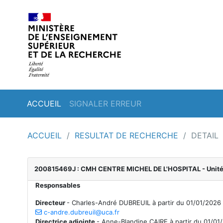
ACCUEIL
SIGNALER ERREUR
ACCUEIL
/
RESULTAT DE RECHERCHE
/
DETAIL
200815469J : CMH CENTRE MICHEL DE L'HOSPITAL
- Unit
Responsables
Directeur
-
Charles-André DUBREUIL à partir du 01/01/2026
c-andre.dubreuil@uca.fr
Directrice adjointe
-
Anne-Blandine CAIRE à partir du 01/01