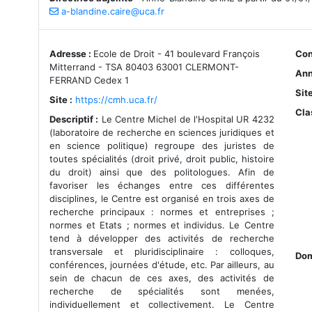
a-blandine.caire@uca.fr
Adresse :
Ecole de Droit - 41 boulevard François
Con
Mitterrand - TSA 80403 63001 CLERMONT-
Ann
FERRAND Cedex 1
Sit
Site :
https://cmh.uca.fr/
Cla
Descriptif :
Le Centre Michel de l'Hospital UR 4232
(laboratoire de recherche en sciences juridiques et
en science politique) regroupe des juristes de
toutes spécialités (droit privé, droit public, histoire
du droit) ainsi que des politologues. Afin de
favoriser les échanges entre ces différentes
disciplines, le Centre est organisé en trois axes de
recherche principaux : normes et entreprises ;
normes et Etats ; normes et individus. Le Centre
tend à développer des activités de recherche
transversale et pluridisciplinaire : colloques,
Dom
conférences, journées d'étude, etc. Par ailleurs, au
sein de chacun de ces axes, des activités de
recherche de spécialités sont menées,
individuellement et collectivement. Le Centre