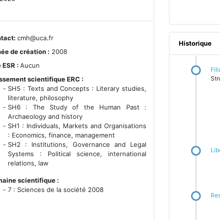
tact:
cmh@uca.fr
Historique
ée de création :
2008
e ESR :
Aucun
Fil
Str
ssement scientifique ERC :
SH5 : Texts and Concepts : Literary studies,
literature, philosophy
SH6 : The Study of the Human Past :
Archaeology and history
SH1 : Individuals, Markets and Organisations
: Economics, finance, management
SH2 : Institutions, Governance and Legal
Lib
Systems : Political science, international
relations, law
aine scientifique :
7 : Sciences de la société 2008
Re