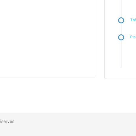
Thè
Eta
réservés