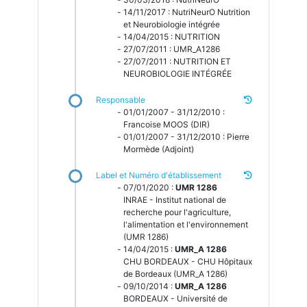
14/11/2017 : NutriNeurO Nutrition
et Neurobiologie intégrée
14/04/2015 : NUTRITION
27/07/2011 : UMR_A1286
27/07/2011 : NUTRITION ET
NEUROBIOLOGIE INTÉGRÉE
Responsable
01/01/2007 - 31/12/2010 :
Francoise MOOS (DIR)
01/01/2007 - 31/12/2010 : Pierre
Mormède (Adjoint)
Label et Numéro d'établissement
07/01/2020 :
UMR 1286
INRAE - Institut national de
recherche pour l'agriculture,
l'alimentation et l'environnement
(UMR 1286)
14/04/2015 :
UMR_A 1286
CHU BORDEAUX - CHU Hôpitaux
de Bordeaux (UMR_A 1286)
09/10/2014 :
UMR_A 1286
BORDEAUX - Université de