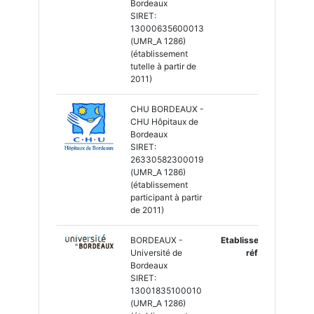
Bordeaux
SIRET:
13000635600013
(UMR_A 1286)
(établissement
tutelle à partir de
2011)
CHU BORDEAUX -
CHU Hôpitaux de
Bordeaux
SIRET:
26330582300019
(UMR_A 1286)
(établissement
participant à partir
de 2011)
BORDEAUX -
Etablissement
Université de
référent
Bordeaux
SIRET:
13001835100010
(UMR_A 1286)